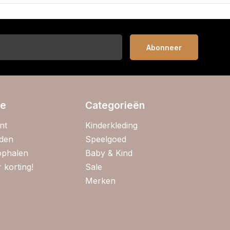
Abonneer
ie
Categorieën
nt
Kinderkleding
jden
Speelgoed
 ophalen
Baby & Kind
 korting!
Sale
Merken