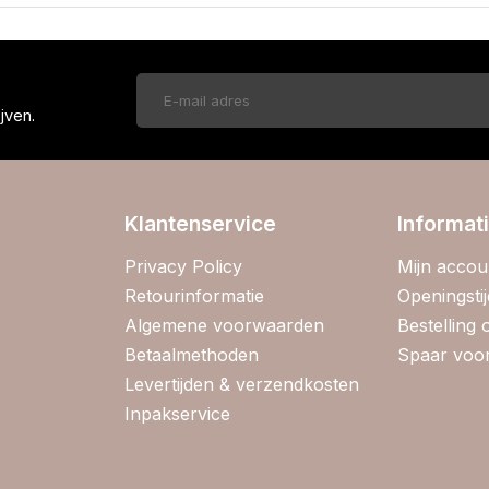
!
jven.
Klantenservice
Informat
Privacy Policy
Mijn accou
Retourinformatie
Openingsti
Algemene voorwaarden
Bestelling
Betaalmethoden
Spaar voor
Levertijden & verzendkosten
Inpakservice