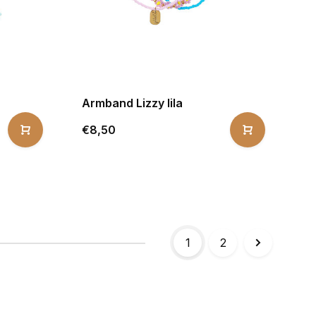
Armband Lizzy lila
€8,50
1
2