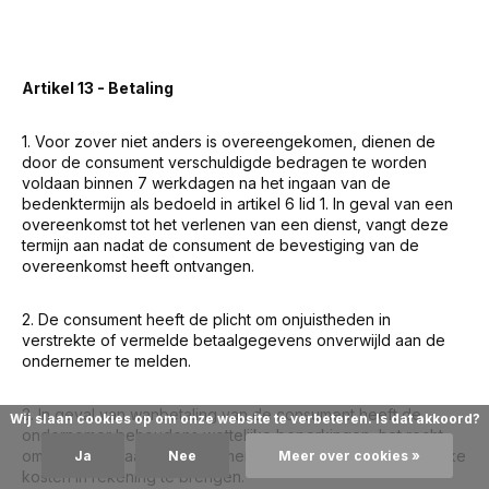
Artikel 13 - Betaling
1. Voor zover niet anders is overeengekomen, dienen de
door de consument verschuldigde bedragen te worden
voldaan binnen 7 werkdagen na het ingaan van de
bedenktermijn als bedoeld in artikel 6 lid 1. In geval van een
overeenkomst tot het verlenen van een dienst, vangt deze
termijn aan nadat de consument de bevestiging van de
overeenkomst heeft ontvangen.
2. De consument heeft de plicht om onjuistheden in
verstrekte of vermelde betaalgegevens onverwijld aan de
ondernemer te melden.
3. In geval van wanbetaling van de consument heeft de
Wij slaan cookies op om onze website te verbeteren. Is dat akkoord?
ondernemer behoudens wettelijke beperkingen, het recht
om de vooraf aan de consument kenbaar gemaakte redelijke
Ja
Nee
Meer over cookies »
kosten in rekening te brengen.