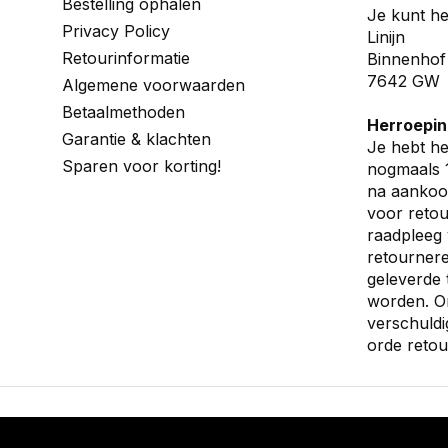
Bestelling ophalen
Je kunt he
Privacy Policy
Linijn
Retourinformatie
Binnenhof
7642 GW 
Algemene voorwaarden
Betaalmethoden
Herroepin
Garantie & klachten
Je hebt he
Sparen voor korting!
nogmaals 1
na aankoop
voor retou
raadpleeg 
retournere
geleverde 
worden. O
verschuldi
orde retou