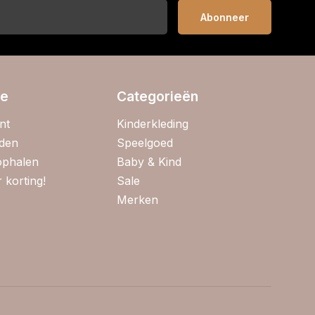
Abonneer
ie
Categorieën
nt
Kinderkleding
jden
Speelgoed
 ophalen
Baby & Kind
 korting!
Sale
Merken