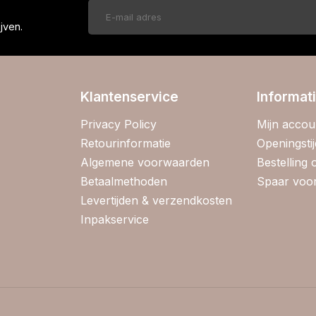
!
jven.
Klantenservice
Informat
Privacy Policy
Mijn accou
Retourinformatie
Openingsti
Algemene voorwaarden
Bestelling
Betaalmethoden
Spaar voor
Levertijden & verzendkosten
Inpakservice