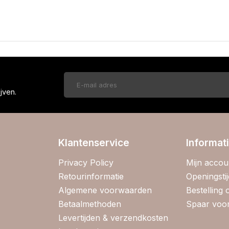
!
jven.
Klantenservice
Informat
Privacy Policy
Mijn accou
Retourinformatie
Openingsti
Algemene voorwaarden
Bestelling
Betaalmethoden
Spaar voor
Levertijden & verzendkosten