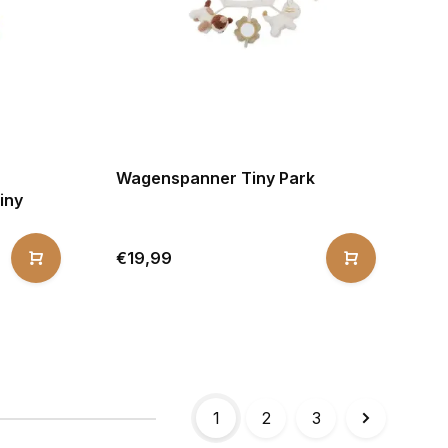
Wagenspanner Tiny Park
Tiny
€19,99
1
2
3