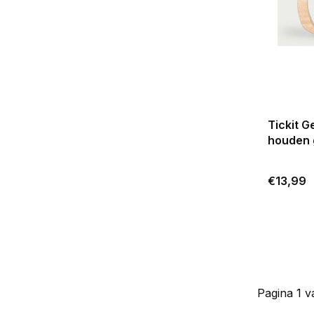
Tickit G
houden g
€13,99
Pagina 1 v