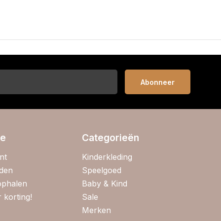
Abonneer
ie
Categorieën
nt
Kinderkleding
jden
Speelgoed
 ophalen
Baby & Kind
 korting!
Sale
Merken