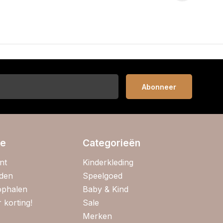
Abonneer
ie
Categorieën
nt
Kinderkleding
jden
Speelgoed
 ophalen
Baby & Kind
 korting!
Sale
Merken