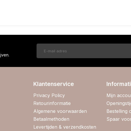
!
jven.
Klantenservice
Informat
Privacy Policy
Mijn accou
Retourinformatie
Openingsti
Algemene voorwaarden
Bestelling
Betaalmethoden
Spaar voor
Levertijden & verzendkosten