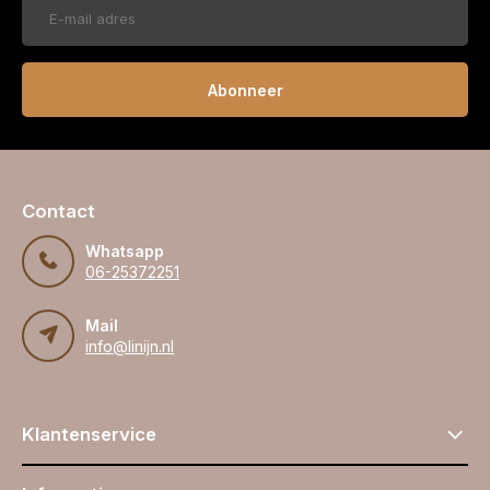
Abonneer
Contact
Whatsapp
06-25372251
Mail
info@linijn.nl
Klantenservice