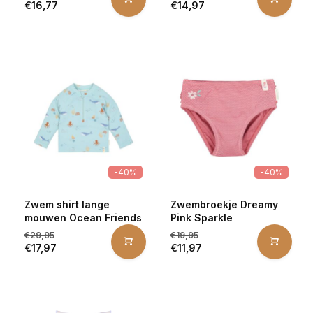
€16,77
€14,97
-40%
-40%
Zwem shirt lange
Zwembroekje Dreamy
mouwen Ocean Friends
Pink Sparkle
€29,95
€19,95
€17,97
€11,97