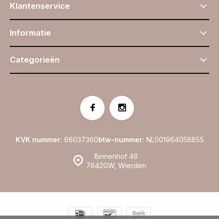
Klantenservice
Informatie
Categorieën
KVK nummer:
66037360
btw-nummer:
NL001964058B55
Binnenhof 46
7642GW, Wierden