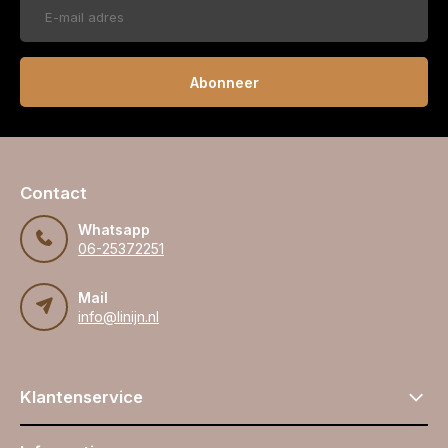
Abonneer
Contact
Whatsapp
06-25372251
Mail
info@linijn.nl
Klantenservice