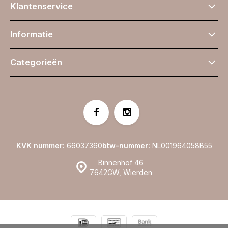
Klantenservice
Informatie
Categorieën
KVK nummer:
66037360
btw-nummer:
NL001964058B55
Binnenhof 46
7642GW, Wierden