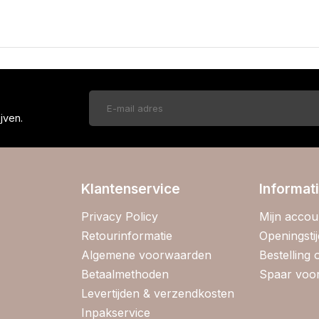
!
jven.
Klantenservice
Informat
Privacy Policy
Mijn accou
Retourinformatie
Openingsti
Algemene voorwaarden
Bestelling
Betaalmethoden
Spaar voor
Levertijden & verzendkosten
Inpakservice