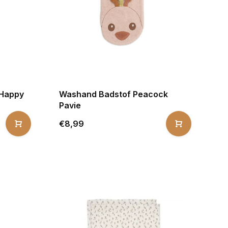
 Happy
Washand Badstof Peacock
Pavie
€8,99