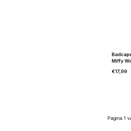
Badcap
Miffy W
€17,99
Pagina 1 v