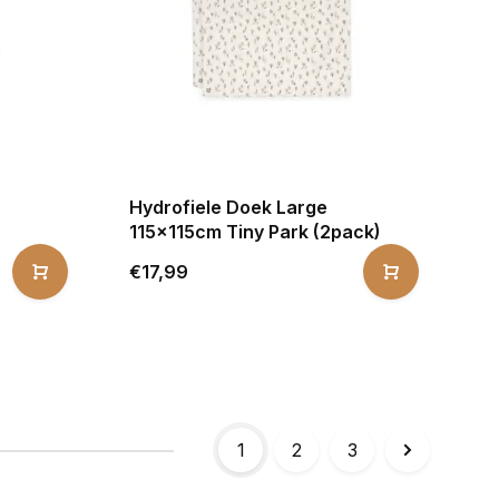
Hydrofiele Doek Large
115x115cm Tiny Park (2pack)
€17,99
1
2
3