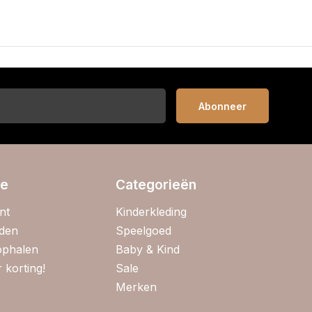
Abonneer
ie
Categorieën
nt
Kinderkleding
jden
Speelgoed
 ophalen
Baby & Kind
 korting!
Sale
Merken