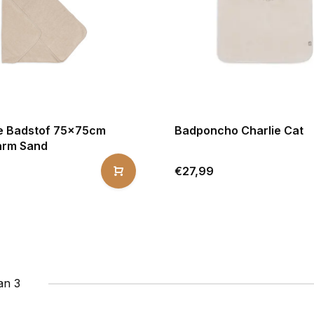
e Badstof 75x75cm
Badponcho Charlie Cat
arm Sand
€27,99
an 3