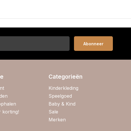
Abonneer
ie
Categorieën
nt
Kinderkleding
jden
Speelgoed
 ophalen
Baby & Kind
 korting!
Sale
Merken