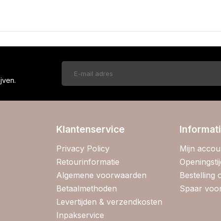
!
jven.
Klantenservice
Informat
Privacy Policy
Mijn accou
Retourinformatie
Openingsti
Algemene voorwaarden
Bestelling
Betaalmethoden
Spaar voor
Levertijden & verzendkosten
Inpakservice