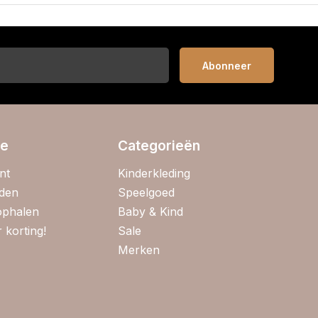
Abonneer
ie
Categorieën
nt
Kinderkleding
jden
Speelgoed
 ophalen
Baby & Kind
 korting!
Sale
Merken