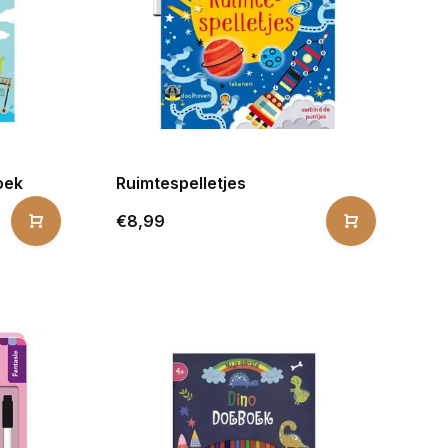
oek
Ruimtespelletjes
€8,99