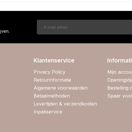
!
jven.
Klantenservice
Informat
Privacy Policy
Mijn accou
Retourinformatie
Openingsti
Algemene voorwaarden
Bestelling
Betaalmethoden
Spaar voor
Levertijden & verzendkosten
Inpakservice