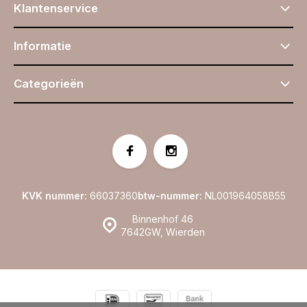
Klantenservice
Informatie
Categorieën
KVK nummer:
66037360
btw-nummer:
NL001964058B55
Binnenhof 46
7642GW, Wierden