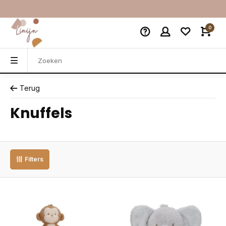
0
Terug
Knuffels
Filters