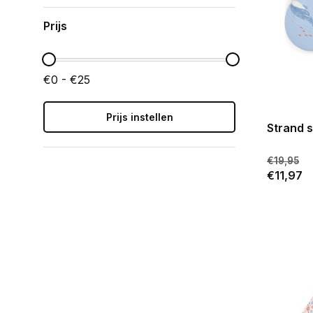
Prijs
€0 - €25
Prijs instellen
Strand 
€19,95
€11,97