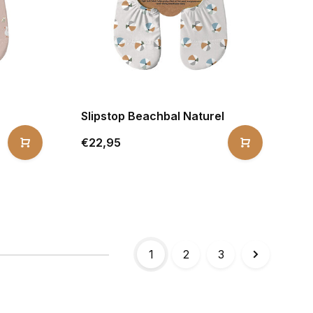
Slipstop Beachbal Naturel
€22,95
1
2
3