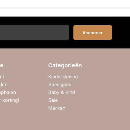
Abonneer
ie
Categorieën
nt
Kinderkleding
jden
Speelgoed
 ophalen
Baby & Kind
 korting!
Sale
Merken