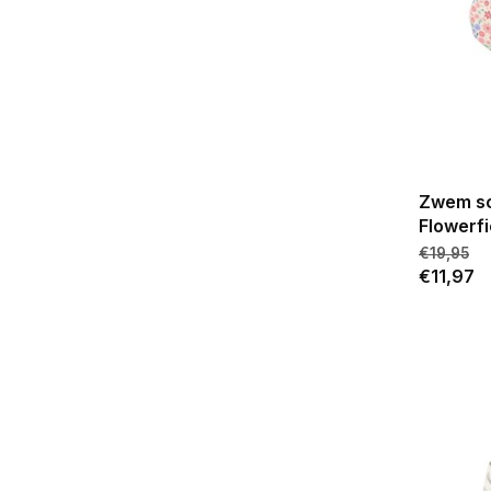
Zwem s
Flowerfi
€19,95
€11,97