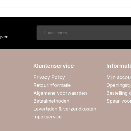
!
jven.
Klantenservice
Informat
Privacy Policy
Mijn accou
Retourinformatie
Openingsti
Algemene voorwaarden
Bestelling
Betaalmethoden
Spaar voor
Levertijden & verzendkosten
Inpakservice