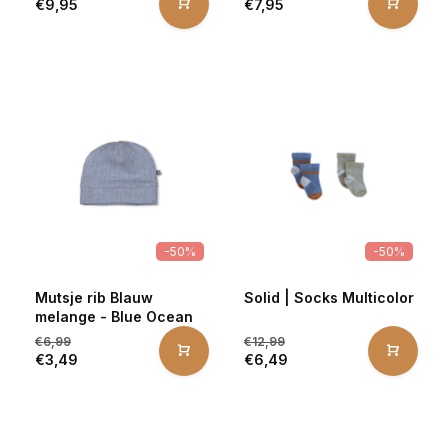
€9,95
€7,95
-50%
-50%
Mutsje rib Blauw
Solid | Socks Multicolor
melange - Blue Ocean
€6,99
€12,99
€3,49
€6,49