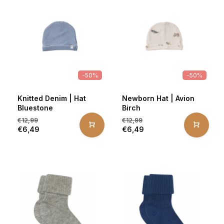
-50%
-50%
Knitted Denim | Hat
Newborn Hat | Avion
Bluestone
Birch
€12,99
€12,99
€6,49
€6,49