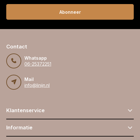
Abonneer
Contact
Whatsapp
06-25372251
Mail
info@linijn.nl
Klantenservice
Informatie