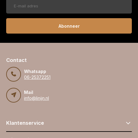
Abonneer
Contact
Whatsapp
06-25372251
Mail
info@linijn.nl
Klantenservice