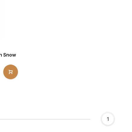
en Snow
1