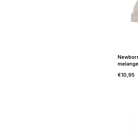
Newborn
melang
€10,95