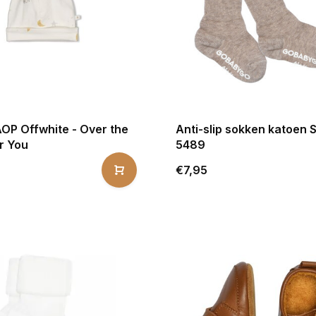
AOP Offwhite - Over the
Anti-slip sokken katoen 
r You
5489
€7,95