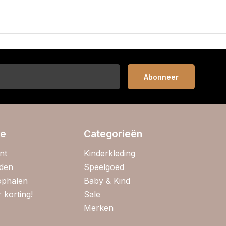
Abonneer
ie
Categorieën
nt
Kinderkleding
jden
Speelgoed
 ophalen
Baby & Kind
 korting!
Sale
Merken