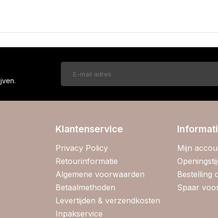
!
jven.
Klantenservice
Informat
Privacy Policy
Mijn accou
Retourinformatie
Openingsti
Algemene voorwaarden
Bestelling
Betaalmethoden
Spaar voor
Levertijden & verzendkosten
Inpakservice