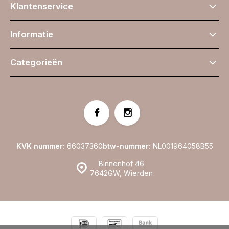
Klantenservice
Informatie
Categorieën
KVK nummer:
66037360
btw-nummer:
NL001964058B55
Binnenhof 46
7642GW, Wierden