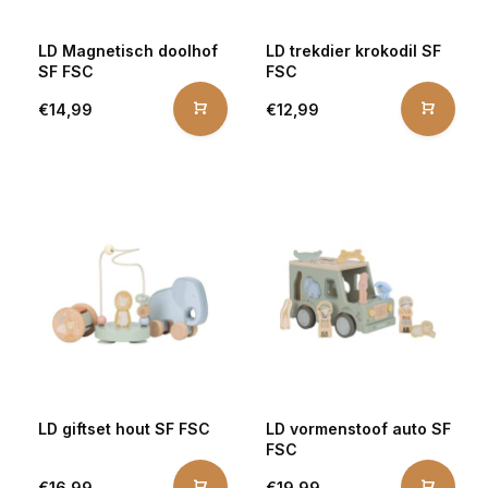
LD Magnetisch doolhof
LD trekdier krokodil SF
SF FSC
FSC
€14,99
€12,99
LD giftset hout SF FSC
LD vormenstoof auto SF
FSC
€16,99
€19,99