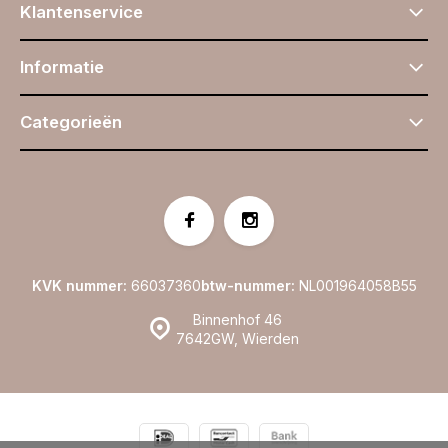
Klantenservice
Informatie
Categorieën
KVK nummer:
66037360
btw-nummer:
NL001964058B55
Binnenhof 46
7642GW, Wierden