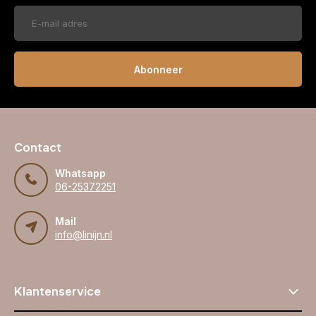
Abonneer
Contact
Whatsapp
06-25372251
Mail
info@linijn.nl
Klantenservice