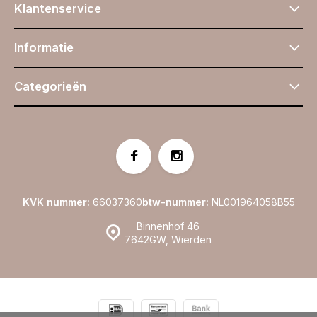
Klantenservice
Informatie
Categorieën
KVK nummer:
66037360
btw-nummer:
NL001964058B55
Binnenhof 46
7642GW, Wierden