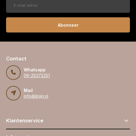
Abonneer
Contact
Whatsapp
06-25372251
Mail
info@linijn.nl
Klantenservice