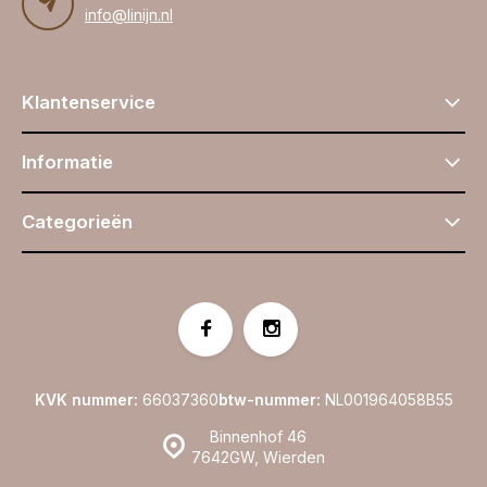
info@linijn.nl
Klantenservice
Informatie
Categorieën
KVK nummer:
66037360
btw-nummer:
NL001964058B55
Binnenhof 46
7642GW, Wierden