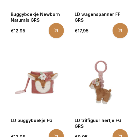
Buggyboekje Newborn
LD wagenspanner FF
Naturals GRS
GRS
€12,95
€17,95
LD buggyboekje FG
LD trilfiguur hertje FG
GRS
€12,95
€9,95