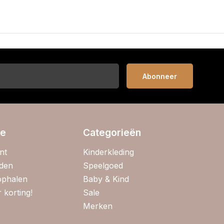
Abonneer
ie
Categorieën
nt
Kinderkleding
jden
Speelgoed
 ophalen
Baby & Kind
 korting!
Sale
Merken