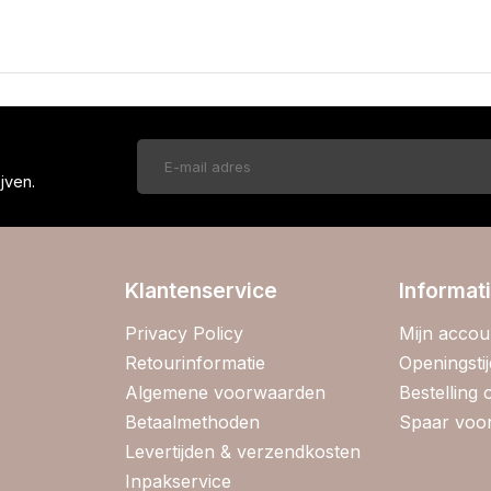
!
jven.
Klantenservice
Informat
Privacy Policy
Mijn accou
Retourinformatie
Openingsti
Algemene voorwaarden
Bestelling
Betaalmethoden
Spaar voor
Levertijden & verzendkosten
Inpakservice