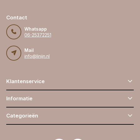
Contact
Whatsapp
06-25372251
Mail
info@linijn.nl
Klantenservice
Informatie
Categorieën