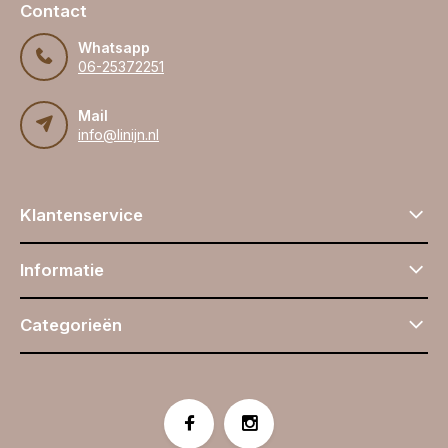
Contact
Whatsapp
06-25372251
Mail
info@linijn.nl
Klantenservice
Informatie
Categorieën