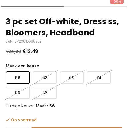
-50%
3 pc set Off-white, Dress ss,
Bloomers, Headband
EAN: 8720815588259
€12,49
€24,99
Maak een keuze
56
62
68
74
80
86
Huidige keuze:
Maat : 56
Op voorraad