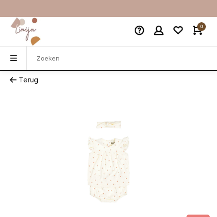
0
Terug