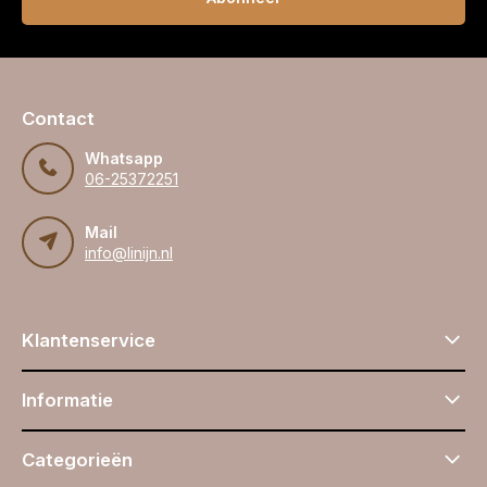
Contact
Whatsapp
06-25372251
Mail
info@linijn.nl
Klantenservice
Informatie
Categorieën