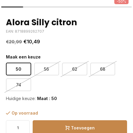
-50%
Alora Silly citron
EAN: 8718899262707
€10,49
€20,99
Maak een keuze
50
56
62
68
74
Huidige keuze:
Maat : 50
Op voorraad
Toevoegen