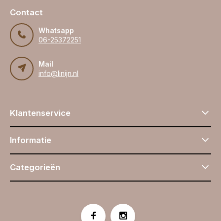
Contact
Whatsapp
06-25372251
Mail
info@linijn.nl
Klantenservice
Informatie
Categorieën