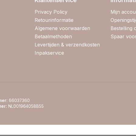
Privacy Policy
Mijn accou
Retourinformatie
Openingsti
Algemene voorwaarden
Bestelling
Betaalmethoden
Spaar voor
Levertijden & verzendkosten
Inpakservice
er:
66037360
er:
NL001964058B55