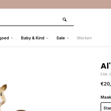
goed
Baby & Kind
Sale
Merken
Al
EAN: 
€20
Maak
Sta