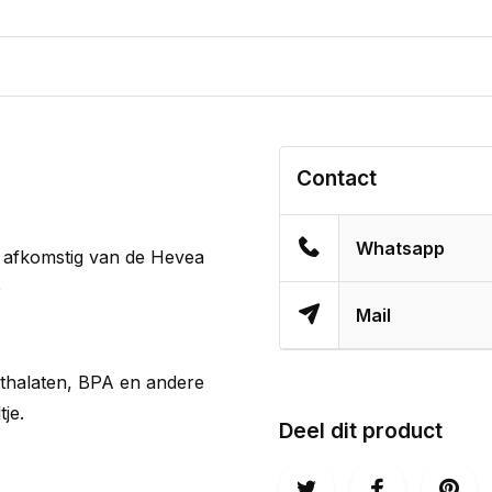
Contact
Whatsapp
r afkomstig van de Hevea
e
Mail
Phthalaten, BPA en andere
je.
Deel dit product