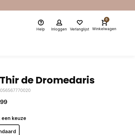
0
Winkelwagen
Help
Inloggen
Verlanglijst
'Thir de Dromedaris
3056567770020
,99
 een keuze
ndaard