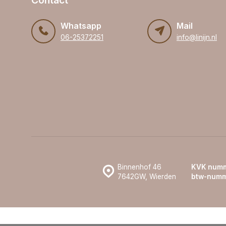
Whatsapp
Mail
06-25372251
info@linijn.nl
Binnenhof 46
KVK numm
7642GW, Wierden
btw-numm