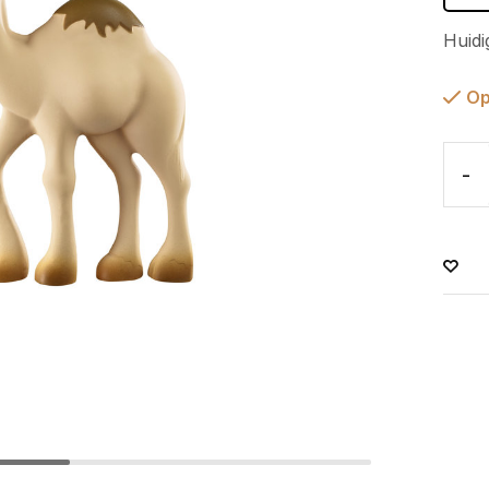
Huidi
Op
-