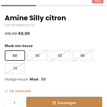
-50%
Amine Silly citron
EAN: 8718899262752
€9,99
€19,99
Maak een keuze
50
56
62
68
74
Huidige keuze:
Maat : 50
Op voorraad
Toevoegen