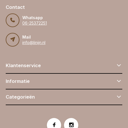
Contact
Whatsapp
06-25372251
Mail
info@linijn.nl
Klantenservice
Informatie
Categorieën