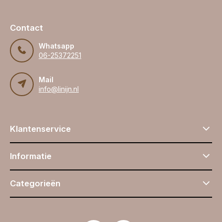
Contact
Whatsapp
06-25372251
Mail
info@linijn.nl
Klantenservice
Informatie
Categorieën