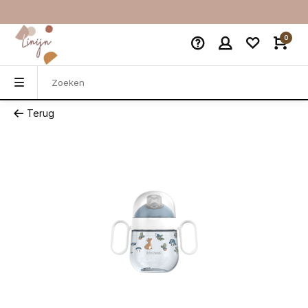
0
Terug