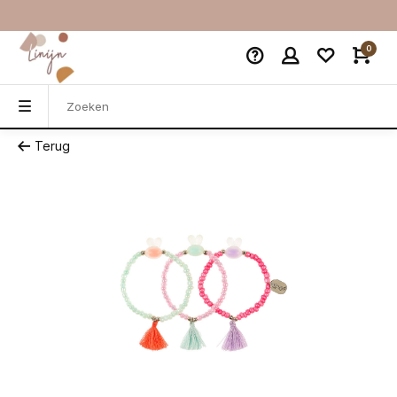
0
Terug