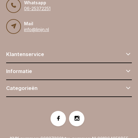
Whatsapp
06-25372251
Mail
info@linijn.nl
Klantenservice
Informatie
Categorieën