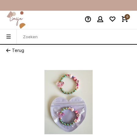
0
Terug