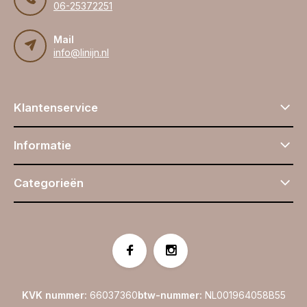
06-25372251
Mail
info@linijn.nl
Klantenservice
Informatie
Categorieën
KVK nummer:
66037360
btw-nummer:
NL001964058B55