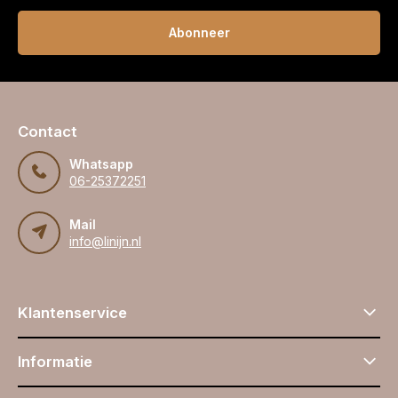
Abonneer
Contact
Whatsapp
06-25372251
Mail
info@linijn.nl
Klantenservice
Informatie