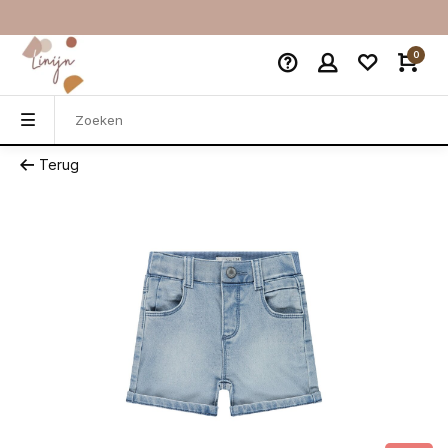
0
Terug