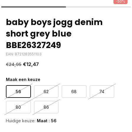
-50%
baby boys jogg denim
short grey blue
BBE26327249
EAN: 8721283551103
€12,47
€24,95
Maak een keuze
56
62
68
74
80
86
Huidige keuze:
Maat : 56