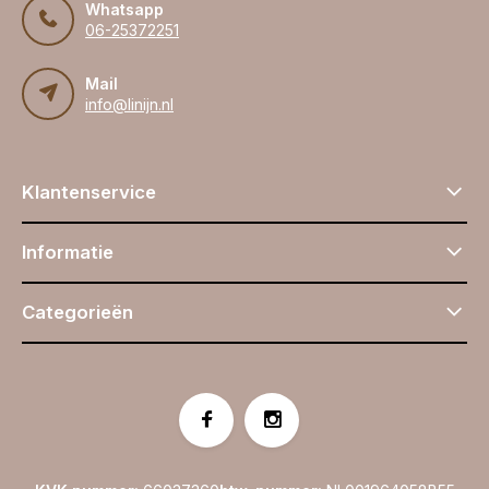
Whatsapp
06-25372251
Mail
info@linijn.nl
Klantenservice
Informatie
Categorieën