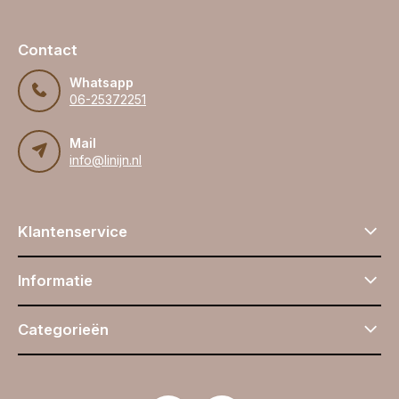
Contact
Whatsapp
06-25372251
Mail
info@linijn.nl
Klantenservice
Informatie
Categorieën