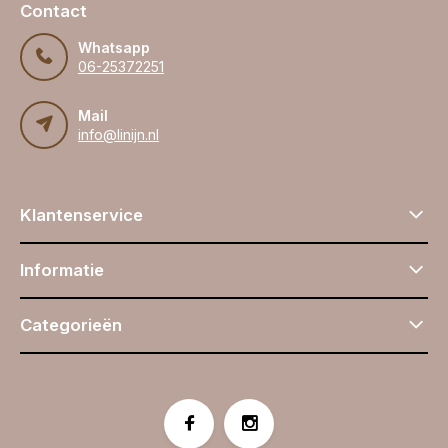
Contact
Whatsapp
06-25372251
Mail
info@linijn.nl
Klantenservice
Informatie
Categorieën