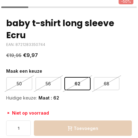
-50%
baby t-shirt long sleeve
Ecru
EAN: 8721283350744
€9,97
€19,95
Maak een keuze
50
56
62
68
Huidige keuze:
Maat : 62
Niet op voorraad
Toevoegen