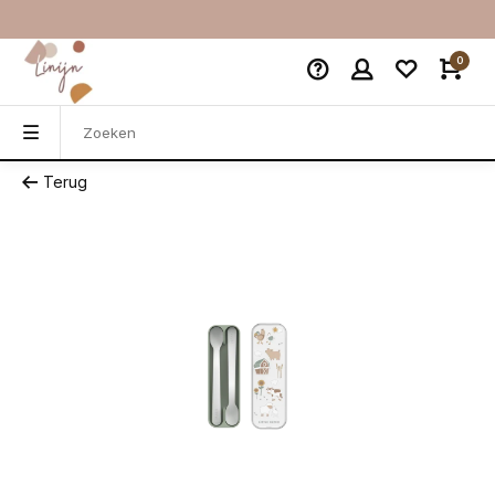
0
Terug