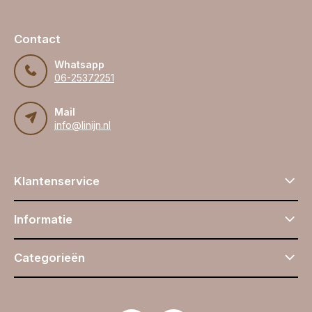
Contact
Whatsapp
06-25372251
Mail
info@linijn.nl
Klantenservice
Informatie
Categorieën