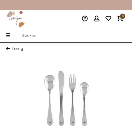
0
Terug