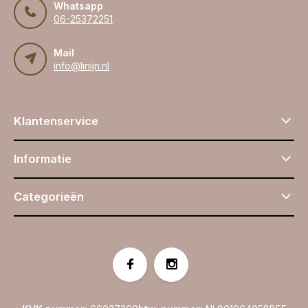
Whatsapp
06-25372251
Mail
info@linijn.nl
Klantenservice
Informatie
Categorieën