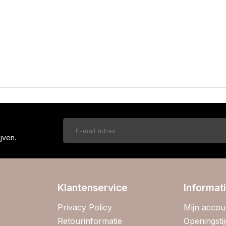
!
jven.
Klantenservice
Informat
Privacy Policy
Mijn accou
Retourinformatie
Openingsti