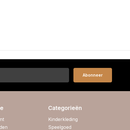
Abonneer
ie
Categorieën
nt
Kinderkleding
jden
Speelgoed