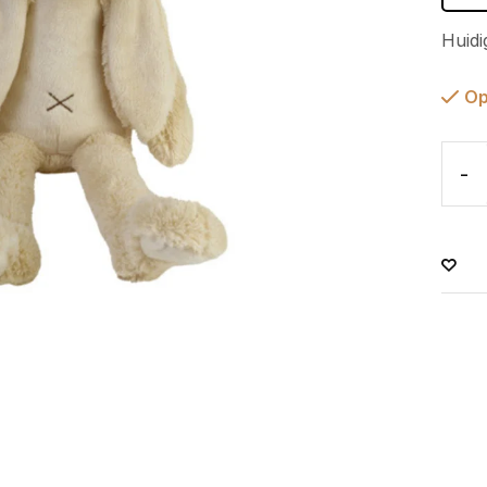
Huidi
Op
-