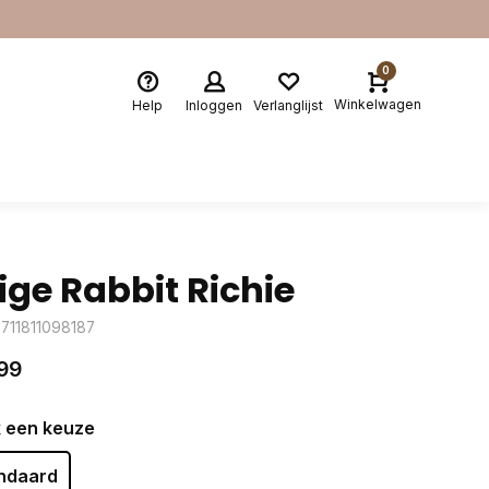
0
Winkelwagen
Help
Inloggen
Verlanglijst
ige Rabbit Richie
8711811098187
99
 een keuze
ndaard