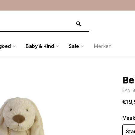
goed
Baby & Kind
Sale
Merken
Be
EAN: 
€19,
Maak
Sta