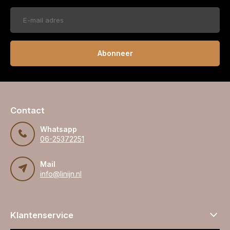
Abonneer
Contact
Whatsapp
06-25372251
Mail
info@linijn.nl
Klantenservice