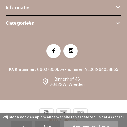
Informatie
Categorieën
KVK nummer:
66037360
btw-nummer:
NL001964058B55
Binnenhof 46
7642GW, Wierden
Wij slaan cookies op om onze website te verbeteren. Is dat akkoord?
© Linijn
Sitemap
Ja
Nee
Meer over cookies »