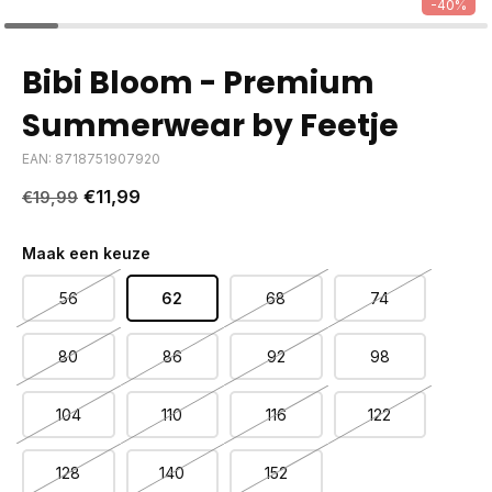
-40%
Bibi Bloom - Premium
Summerwear by Feetje
EAN: 8718751907920
€11,99
€19,99
Maak een keuze
56
62
68
74
80
86
92
98
104
110
116
122
128
140
152