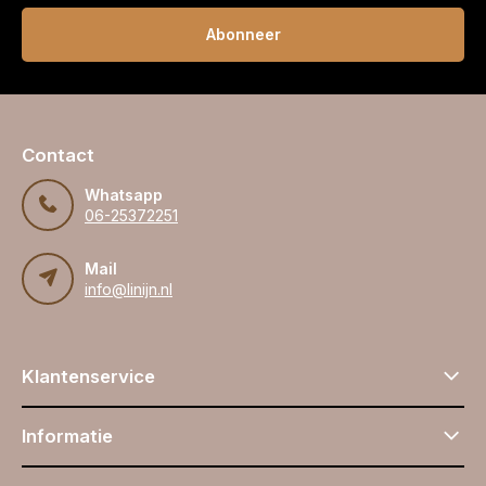
Abonneer
Contact
Whatsapp
06-25372251
Mail
info@linijn.nl
Klantenservice
Informatie