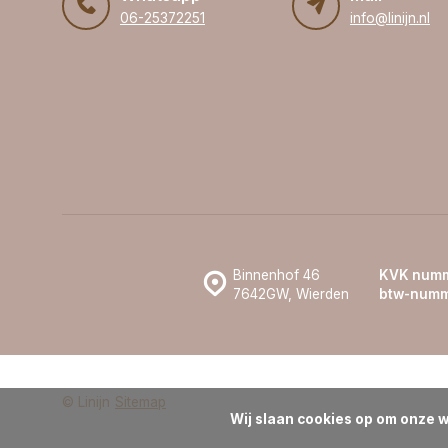
06-25372251
info@linijn.nl
Binnenhof 46
KVK numm
7642GW, Wierden
btw-numm
© Linijn
Sitemap
Wij slaan cookies op om onze w