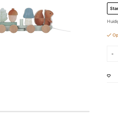
Sta
Huidi
Op
-