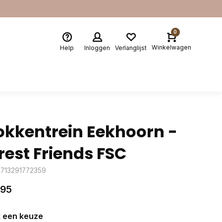
0
Winkelwagen
Help
Inloggen
Verlanglijst
okkentrein Eekhoorn -
rest Friends FSC
8713291772359
,95
 een keuze