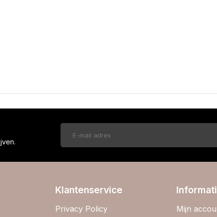
!
jven.
Klantenservice
Informat
Privacy Policy
Mijn accou