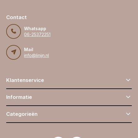
Contact
Whatsapp
06-25372251
Mail
info@linijn.nl
Klantenservice
Informatie
Categorieën