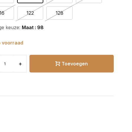
16
122
128
ge keuze:
Maat : 98
 voorraad
+
Toevoegen