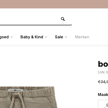
goed
Baby & Kind
Sale
Merken
bo
EAN: 
€34,
Maak