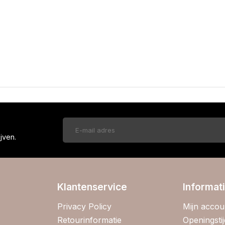
!
jven.
Klantenservice
Informat
Privacy Policy
Mijn accou
Retourinformatie
Openingsti