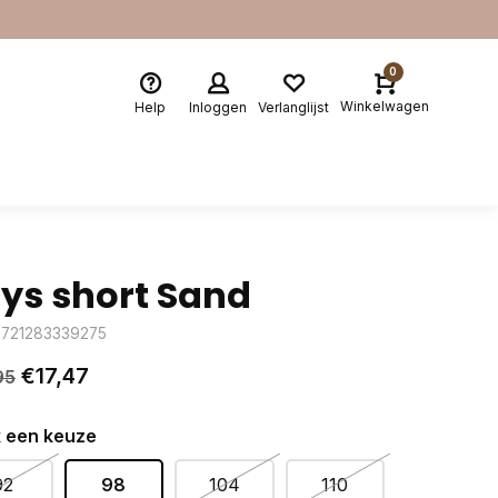
0
Winkelwagen
Help
Inloggen
Verlanglijst
ys short Sand
8721283339275
€17,47
95
 een keuze
92
98
104
110