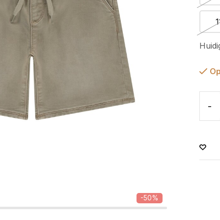
1
Huidi
Op
-
-50%