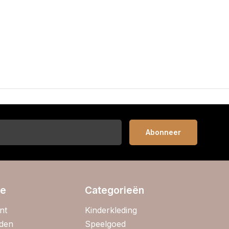
Abonneer
ie
Categorieën
nt
Kinderkleding
jden
Speelgoed