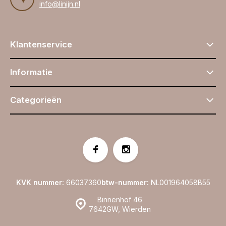
info@linijn.nl
Klantenservice
Informatie
Categorieën
KVK nummer:
66037360
btw-nummer:
NL001964058B55
Binnenhof 46
7642GW, Wierden