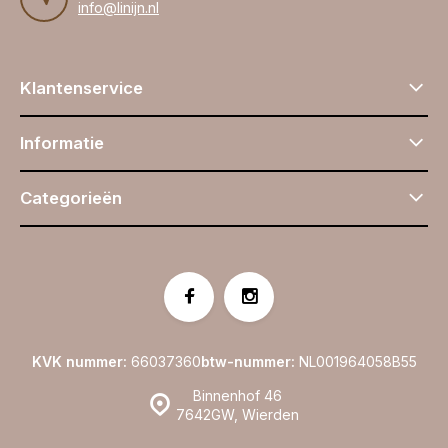
info@linijn.nl
Klantenservice
Informatie
Categorieën
KVK nummer:
66037360
btw-nummer:
NL001964058B55
Binnenhof 46
7642GW, Wierden