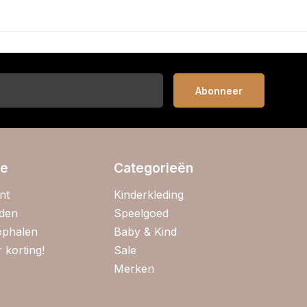
Abonneer
ie
Categorieën
nt
Kinderkleding
jden
Speelgoed
 ophalen
Baby & Kind
 korting!
Sale
Merken