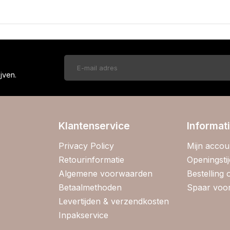
!
jven.
Klantenservice
Informat
Privacy Policy
Mijn accou
Retourinformatie
Openingsti
Algemene voorwaarden
Bestelling
Betaalmethoden
Spaar voor
Levertijden & verzendkosten
Inpakservice