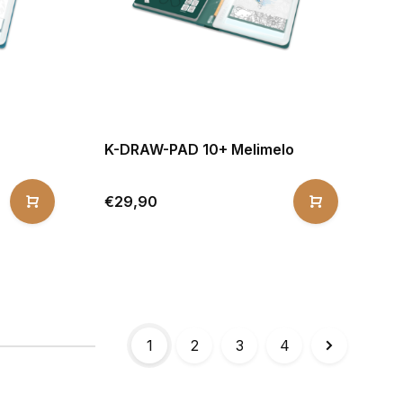
K-DRAW-PAD 10+ Melimelo
€29,90
1
2
3
4